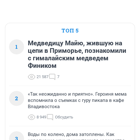
ТОП 5
Медведицу Майю, жившую на
1
цепи в Приморье, познакомили
с гималайским медведем
Фиником
21 587
7
«Так неожиданно и приятно». Героиня мема
2
вспомнила о съемках с гуру пикапа в кафе
Владивостока
8 949
Обсудить
Воды по колено, дома затоплены. Как
3