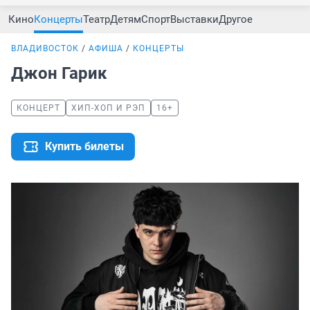
Кино
Концерты
Театр
Детям
Спорт
Выставки
Другое
ВЛАДИВОСТОК
АФИША
КОНЦЕРТЫ
Джон Гарик
КОНЦЕРТ
ХИП-ХОП И РЭП
16+
Купить билеты