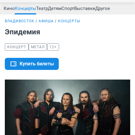
Кино
Концерты
Театр
Детям
Спорт
Выставки
Другое
ВЛАДИВОСТОК
АФИША
КОНЦЕРТЫ
Эпидемия
КОНЦЕРТ
МЕТАЛ
12+
Купить билеты