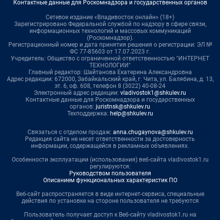
Контактные данные для Роскомнадзора и государственных органов
Сетевое издание «Владивосток онлайн» (18+)
Зарегистрировано Федеральной службой по надзору в сфере связи,
информационных технологий и массовых коммуникаций
(Роскомнадзор).
Регистрационный номер и дата принятия решения о регистрации: ЭЛ №
ФС 77-85603 от 17.07.2023 г.
Учредитель: Общество с ограниченной ответственностью "ИНТЕРНЕТ
ТЕХНОЛОГИИ"
Главный редактор: Шайтанова Екатерина Александровна
Адрес редакции: 672000, Забайкальский край, г. Чита, ул. Балябина, д. 13,
эт. 6, оф. 608, телефон 8 (3022) 40-08-24
Электронный адрес редакции:
vladivostok1@shkulev.ru
Контактные данные для Роскомнадзора и государственных
органов:
juristnsk@shkulev.ru
Техподдержка:
help@shkulev.ru
Связаться с отделом продаж:
anna.chugaynova@shkulev.ru
Редакция сайта не несет ответственности за достоверность
информации, содержащейся в рекламных объявлениях.
Особенности эксплуатации (использования) веб-сайта vladivostok1.ru
регулируются:
Руководством пользователя
Описанием функциональных характеристик ПО
Веб-сайт распространяется в виде интернет-сервиса, специальные
действия по установке на стороне пользователя не требуются
Пользователь получает доступ к Веб-сайту vladivostok1.ru на