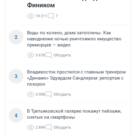
Фиником
19 211
7
Воды по колено, дома затоплены. Как
2
наводнение ночью уничтожило имущество
приморцев — видео
3 678
Обсудить
Владивосток простился с главным тренером
3
«Динамо» Эдуардом Сандлером: репортаж с
похорон
3 008
Обсудить
В Третьяковской галерее покажут пейзажи,
4
снятые на смартфоны
2 899
Обсудить