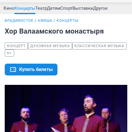
Кино
Концерты
Театр
Детям
Спорт
Выставки
Другое
ВЛАДИВОСТОК
АФИША
КОНЦЕРТЫ
Хор Валаамского монастыря
КОНЦЕРТ
ДУХОВНАЯ МУЗЫКА
КЛАССИЧЕСКАЯ МУЗЫКА
6+
Купить билеты