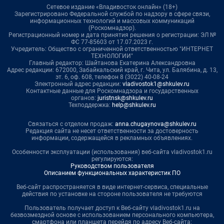
Сетевое издание «Владивосток онлайн» (18+)
Зарегистрировано Федеральной службой по надзору в сфере связи,
информационных технологий и массовых коммуникаций
(Роскомнадзор).
Регистрационный номер и дата принятия решения о регистрации: ЭЛ №
ФС 77-85603 от 17.07.2023 г.
Учредитель: Общество с ограниченной ответственностью "ИНТЕРНЕТ
ТЕХНОЛОГИИ"
Главный редактор: Шайтанова Екатерина Александровна
Адрес редакции: 672000, Забайкальский край, г. Чита, ул. Балябина, д. 13,
эт. 6, оф. 608, телефон 8 (3022) 40-08-24
Электронный адрес редакции:
vladivostok1@shkulev.ru
Контактные данные для Роскомнадзора и государственных
органов:
juristnsk@shkulev.ru
Техподдержка:
help@shkulev.ru
Связаться с отделом продаж:
anna.chugaynova@shkulev.ru
Редакция сайта не несет ответственности за достоверность
информации, содержащейся в рекламных объявлениях.
Особенности эксплуатации (использования) веб-сайта vladivostok1.ru
регулируются:
Руководством пользователя
Описанием функциональных характеристик ПО
Веб-сайт распространяется в виде интернет-сервиса, специальные
действия по установке на стороне пользователя не требуются
Пользователь получает доступ к Веб-сайту vladivostok1.ru на
безвозмездной основе с использованием персонального компьютера,
смартфона или планшета перейдя по адресу Веб-сайта: