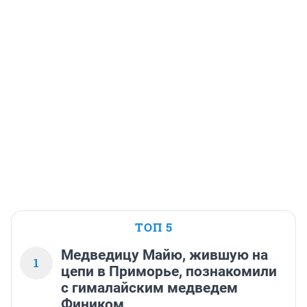
ТОП 5
Медведицу Майю, жившую на
1
цепи в Приморье, познакомили
с гималайским медведем
Фиником