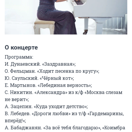
О концерте
Программа:

И. Дунаевский. «Заздравная»;

О. Фельцман. «Ходит песенка по кругу»;

Ю. Саульский. «Чёрный кот»;

Е. Мартынов. «Лебединая верность»;

С. Никитин. «Александра» из к/ф «Москва слезам 
не верит»;

А. Зацепин. «Куда уходит детство»;

В. Лебедев. «Дороги любви» из т/ф «Гардемарины, 
вперёд!»;

А. Бабаджанян. «За всё тебя благодарю», «Коимбра 