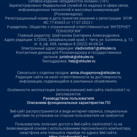
Сетевое издание «Владивосток онлайн» (18+)
Зарегистрировано Федеральной службой по надзору в сфере связи,
информационных технологий и массовых коммуникаций
(Роскомнадзор).
Регистрационный номер и дата принятия решения о регистрации: ЭЛ №
ФС 77-85603 от 17.07.2023 г.
Учредитель: Общество с ограниченной ответственностью "ИНТЕРНЕТ
ТЕХНОЛОГИИ"
Главный редактор: Шайтанова Екатерина Александровна
Адрес редакции: 672000, Забайкальский край, г. Чита, ул. Балябина, д. 13,
эт. 6, оф. 608, телефон 8 (3022) 40-08-24
Электронный адрес редакции:
vladivostok1@shkulev.ru
Контактные данные для Роскомнадзора и государственных
органов:
juristnsk@shkulev.ru
Техподдержка:
help@shkulev.ru
Связаться с отделом продаж:
anna.chugaynova@shkulev.ru
Редакция сайта не несет ответственности за достоверность
информации, содержащейся в рекламных объявлениях.
Особенности эксплуатации (использования) веб-сайта vladivostok1.ru
регулируются:
Руководством пользователя
Описанием функциональных характеристик ПО
Веб-сайт распространяется в виде интернет-сервиса, специальные
действия по установке на стороне пользователя не требуются
Пользователь получает доступ к Веб-сайту vladivostok1.ru на
безвозмездной основе с использованием персонального компьютера,
смартфона или планшета перейдя по адресу Веб-сайта: