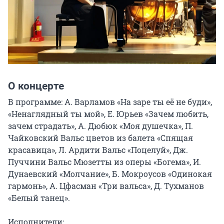
О концерте
В программе: А. Варламов «На заре ты её не буди», 
«Ненаглядный ты мой», Е. Юрьев «Зачем любить, 
зачем страдать», А. Дюбюк «Моя душечка», П. 
Чайковский Вальс цветов из балета «Спящая 
красавица», Л. Ардити Вальс «Поцелуй», Дж. 
Пуччини Вальс Мюзетты из оперы «Богема», И. 
Дунаевский «Молчание», Б. Мокроусов «Одинокая 
гармонь», А. Цфасман «Три вальса», Д. Тухманов 
«Белый танец».

Исполнители:
