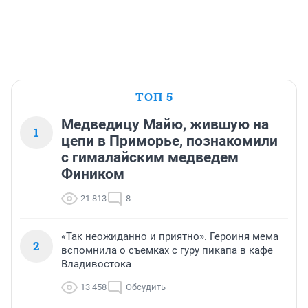
ТОП 5
Медведицу Майю, жившую на
1
цепи в Приморье, познакомили
с гималайским медведем
Фиником
21 813
8
«Так неожиданно и приятно». Героиня мема
2
вспомнила о съемках с гуру пикапа в кафе
Владивостока
13 458
Обсудить