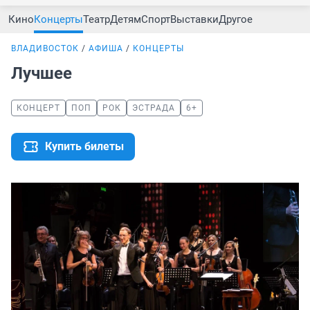
Кино
Концерты
Театр
Детям
Спорт
Выставки
Другое
ВЛАДИВОСТОК
АФИША
КОНЦЕРТЫ
Лучшее
КОНЦЕРТ
ПОП
РОК
ЭСТРАДА
6+
Купить билеты