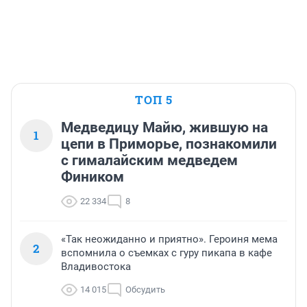
ТОП 5
Медведицу Майю, жившую на
1
цепи в Приморье, познакомили
с гималайским медведем
Фиником
22 334
8
«Так неожиданно и приятно». Героиня мема
2
вспомнила о съемках с гуру пикапа в кафе
Владивостока
14 015
Обсудить