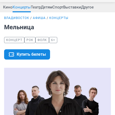
Кино
Концерты
Театр
Детям
Спорт
Выставки
Другое
ВЛАДИВОСТОК
АФИША
КОНЦЕРТЫ
Мельница
КОНЦЕРТ
РОК
ФОЛК
6+
Купить билеты