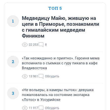
ТОП 5
Медведицу Майю, жившую на
1
цепи в Приморье, познакомили
с гималайским медведем
Фиником
22 253
8
«Так неожиданно и приятно». Героиня мема
2
вспомнила о съемках с гуру пикапа в кафе
Владивостока
13 961
Обсудить
«Не вольеры, а камеры пыток»: девушка
3
пожаловалась на состояние экопарка
«Лотос» в Уссурийске
11 917
Обсудить