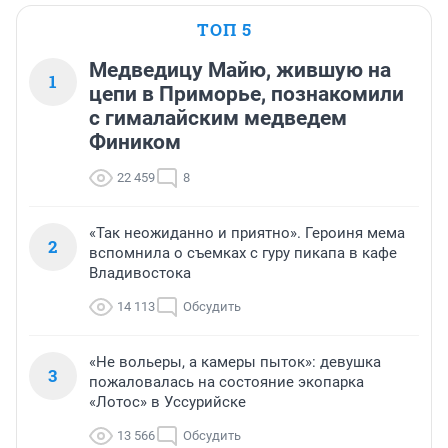
ТОП 5
Медведицу Майю, жившую на
1
цепи в Приморье, познакомили
с гималайским медведем
Фиником
22 459
8
«Так неожиданно и приятно». Героиня мема
2
вспомнила о съемках с гуру пикапа в кафе
Владивостока
14 113
Обсудить
«Не вольеры, а камеры пыток»: девушка
3
пожаловалась на состояние экопарка
«Лотос» в Уссурийске
13 566
Обсудить