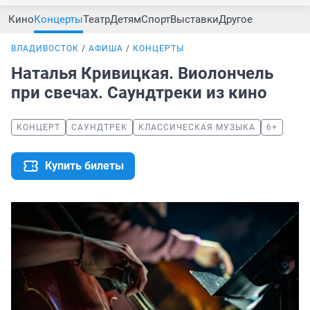
Кино
Концерты
Театр
Детям
Спорт
Выставки
Другое
ВЛАДИВОСТОК
АФИША
КОНЦЕРТЫ
Наталья Кривицкая. Виолончель
при свечах. Саундтреки из кино
КОНЦЕРТ
САУНДТРЕК
КЛАССИЧЕСКАЯ МУЗЫКА
6+
Купить билеты