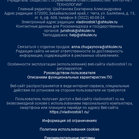
Учредитель: Общество с ограниченной ответственностью "ИНТЕРНЕТ
ТЕХНОЛОГИИ"
Главный редактор: Шайтанова Екатерина Александровна
Адрес редакции: 672000, Забайкальский край, г. Чита, ул. Балябина, д. 13,
эт. 6, оф. 608, телефон 8 (3022) 40-08-24
Электронный адрес редакции:
vladivostok1@shkulev.ru
Контактные данные для Роскомнадзора и государственных
органов:
juristnsk@shkulev.ru
Техподдержка:
help@shkulev.ru
Связаться с отделом продаж:
anna.chugaynova@shkulev.ru
Редакция сайта не несет ответственности за достоверность
информации, содержащейся в рекламных объявлениях.
Особенности эксплуатации (использования) веб-сайта vladivostok1.ru
регулируются:
Руководством пользователя
Описанием функциональных характеристик ПО
Веб-сайт распространяется в виде интернет-сервиса, специальные
действия по установке на стороне пользователя не требуются
Пользователь получает доступ к Веб-сайту vladivostok1.ru на
безвозмездной основе с использованием персонального компьютера,
смартфона или планшета перейдя по адресу Веб-сайта:
https://vladivostok1.ru/
Информация об ограничениях
Политика использования cookies
Рекомендательные системы