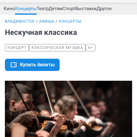
Кино
Концерты
Театр
Детям
Спорт
Выставки
Другое
ВЛАДИВОСТОК
АФИША
КОНЦЕРТЫ
Нескучная классика
КОНЦЕРТ
КЛАССИЧЕСКАЯ МУЗЫКА
6+
Купить билеты