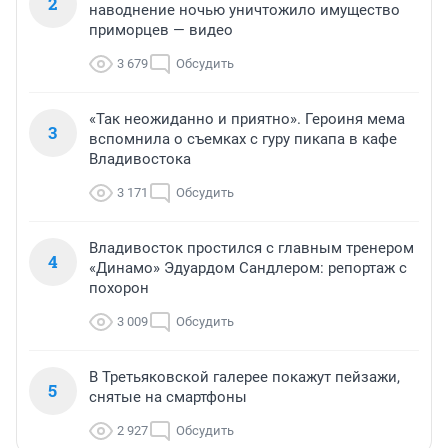
2
наводнение ночью уничтожило имущество
приморцев — видео
3 679
Обсудить
«Так неожиданно и приятно». Героиня мема
3
вспомнила о съемках с гуру пикапа в кафе
Владивостока
3 171
Обсудить
Владивосток простился с главным тренером
4
«Динамо» Эдуардом Сандлером: репортаж с
похорон
3 009
Обсудить
В Третьяковской галерее покажут пейзажи,
5
снятые на смартфоны
2 927
Обсудить