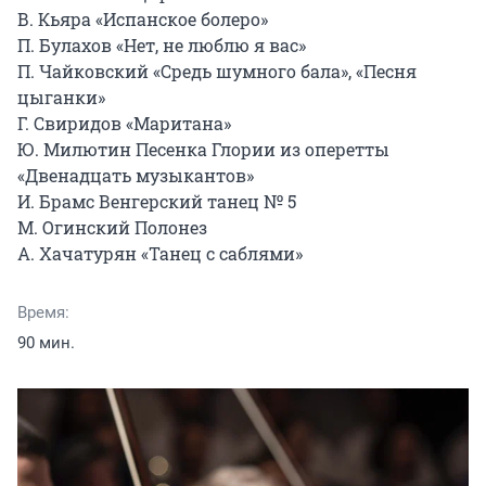
В. Кьяра «Испанское болеро»

П. Булахов «Нет, не люблю я вас»

П. Чайковский «Средь шумного бала», «Песня 
цыганки»

Г. Свиридов «Маритана»

Ю. Милютин Песенка Глории из оперетты 
«Двенадцать музыкантов»

И. Брамс Венгерский танец № 5

М. Огинский Полонез

А. Хачатурян «Танец с саблями»
Время:
90 мин.