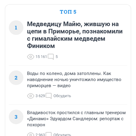
ТОП 5
Медведицу Майю, жившую на
1
цепи в Приморье, познакомили
с гималайским медведем
Фиником
15 161
5
Воды по колено, дома затоплены. Как
2
наводнение ночью уничтожило имущество
приморцев — видео
3 629
Обсудить
Владивосток простился с главным тренером
3
«Динамо» Эдуардом Сандлером: репортаж с
похорон
2 963
Обсудить