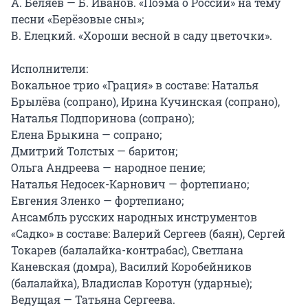
А. Беляев — Б. Иванов. «Поэма о России» на тему 
песни «Берёзовые сны»;

В. Елецкий. «Хороши весной в саду цветочки».

Исполнители:

Вокальное трио «Грация» в составе: Наталья 
Брылёва (сопрано), Ирина Кучинская (сопрано), 
Наталья Подпоринова (сопрано);

Елена Брыкина — сопрано;

Дмитрий Толстых — баритон;

Ольга Андреева — народное пение;

Наталья Недосек-Карнович — фортепиано;

Евгения Зленко — фортепиано;

Ансамбль русских народных инструментов 
«Садко» в составе: Валерий Сергеев (баян), Сергей 
Токарев (балалайка-контрабас), Светлана 
Каневская (домра), Василий Коробейников 
(балалайка), Владислав Коротун (ударные);

Ведущая — Татьяна Сергеева.
