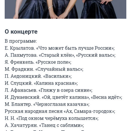
О концерте
В программе:

Е. Крылатов. «Что может быть лучше России»;

А. Пахмутова. «Старый клён», «Русский вальс»;

Я. Френкель. «Русское поле»;

М. Фрадкин. «Случайный вальс»;

П. Аедоницкий. «Васильки»;

И. Слуцкий. «Калина красная»;

Л. Афанасьев. «Гляжу в озера синие»;

И. Дунаевский. «Ой, цветёт калина», «Весна идёт»;

М. Блантер. «Черноглазая казачка»;

Русская народная песня «Ах, Самара-городок»;

Н. Н. «Под окном черёмуха колышется»;

А. Хачатурян. «Танец с саблями»;
