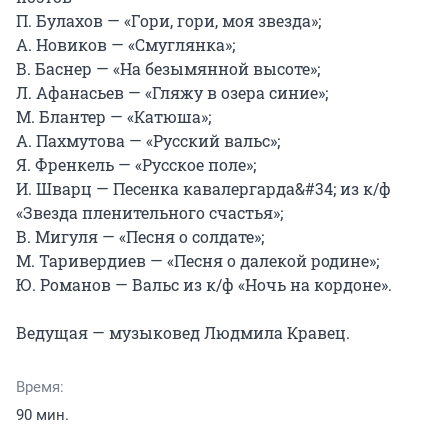
П. Булахов — «Гори, гори, моя звезда»;

А. Новиков — «Смуглянка»;

В. Баснер — «На безымянной высоте»;

Л. Афанасьев — «Гляжу в озера синие»;

М. Блантер — «Катюша»;

А. Пахмутова — «Русский вальс»;

Я. Френкель — «Русское поле»;

И. Шварц — Песенка кавалергарда&#34; из к/ф 
«Звезда пленительного счастья»;

В. Мигуля — «Песня о солдате»;

М. Таривердиев — «Песня о далекой родине»;

Ю. Романов — Вальс из к/ф «Ночь на кордоне».

Ведущая — музыковед Людмила Кравец.
Время:
90 мин.