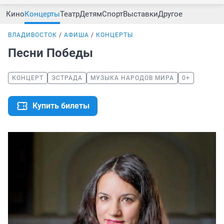
Кино
Концерты
Театр
Детям
Спорт
Выставки
Другое
ВЛАДИВОСТОК
АФИША
КОНЦЕРТЫ
Песни Победы
КОНЦЕРТ
ЭСТРАДА
МУЗЫКА НАРОДОВ МИРА
0+
Купить билеты