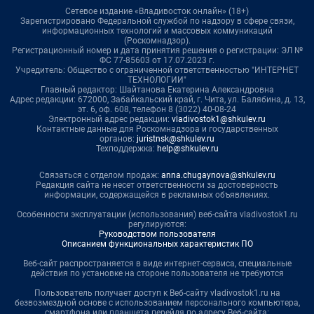
Сетевое издание «Владивосток онлайн» (18+)
Зарегистрировано Федеральной службой по надзору в сфере связи,
информационных технологий и массовых коммуникаций
(Роскомнадзор).
Регистрационный номер и дата принятия решения о регистрации: ЭЛ №
ФС 77-85603 от 17.07.2023 г.
Учредитель: Общество с ограниченной ответственностью "ИНТЕРНЕТ
ТЕХНОЛОГИИ"
Главный редактор: Шайтанова Екатерина Александровна
Адрес редакции: 672000, Забайкальский край, г. Чита, ул. Балябина, д. 13,
эт. 6, оф. 608, телефон 8 (3022) 40-08-24
Электронный адрес редакции:
vladivostok1@shkulev.ru
Контактные данные для Роскомнадзора и государственных
органов:
juristnsk@shkulev.ru
Техподдержка:
help@shkulev.ru
Связаться с отделом продаж:
anna.chugaynova@shkulev.ru
Редакция сайта не несет ответственности за достоверность
информации, содержащейся в рекламных объявлениях.
Особенности эксплуатации (использования) веб-сайта vladivostok1.ru
регулируются:
Руководством пользователя
Описанием функциональных характеристик ПО
Веб-сайт распространяется в виде интернет-сервиса, специальные
действия по установке на стороне пользователя не требуются
Пользователь получает доступ к Веб-сайту vladivostok1.ru на
безвозмездной основе с использованием персонального компьютера,
смартфона или планшета перейдя по адресу Веб-сайта: