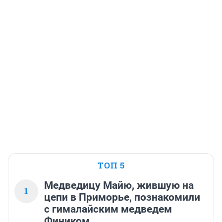
ТОП 5
Медведицу Майю, жившую на
1
цепи в Приморье, познакомили
с гималайским медведем
Фиником