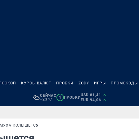
РОСКОП
КУРСЫ ВАЛЮТ
ПРОБКИ
ZODY
ИГРЫ
ПРОМОКОДЫ
USD 81,41
СЕЙЧАС
1
ПРОБКИ
+23°C
EUR 94,06
ЁМУХА КОЛЫШЕТСЯ
лышется