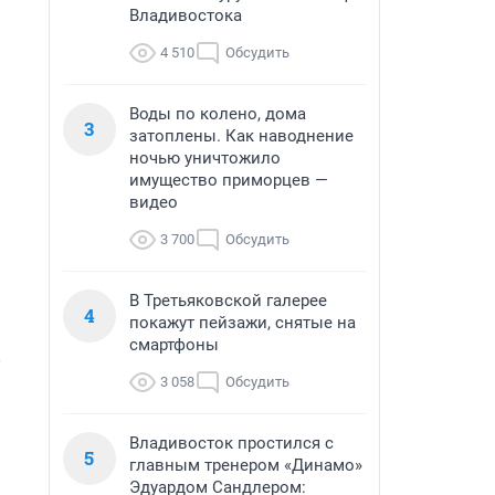
Владивостока
4 510
Обсудить
Воды по колено, дома
3
затоплены. Как наводнение
ночью уничтожило
имущество приморцев —
видео
3 700
Обсудить
В Третьяковской галерее
4
покажут пейзажи, снятые на
смартфоны
 
3 058
Обсудить
Владивосток простился с
5
главным тренером «Динамо»
Эдуардом Сандлером: