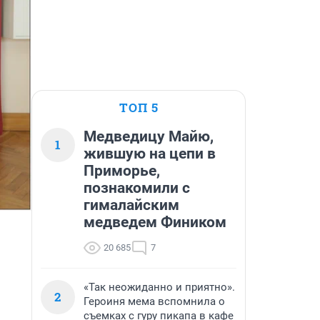
ТОП 5
Медведицу Майю,
1
жившую на цепи в
Приморье,
познакомили с
гималайским
медведем Фиником
20 685
7
«Так неожиданно и приятно».
2
Героиня мема вспомнила о
съемках с гуру пикапа в кафе