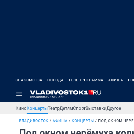
ЗНАКОМСТВА
ПОГОДА
ТЕЛЕПРОГРАММА
АФИША
ГО
Кино
Концерты
Театр
Детям
Спорт
Выставки
Другое
ВЛАДИВОСТОК
АФИША
КОНЦЕРТЫ
ПОД ОКНОМ ЧЕР
Под окном черёмуха ко