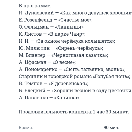
В программе:

И. Дунаевский — «Как много девушек хороших»;
Е. Розенфельд — «Счастье моё»;

О. Фельцман — «Ландыши»;

К. Листов — «В парке Чаир»;

Н. Н. — «За окном черёмуха колышется»;

Ю. Милютин — «Сирень-черёмуха»;

М. Блантер — «Черноглазая казачка»;

А. Цфасман — «О весне»;

А. Пономаренко — «Сыпь, тальянка, звонко»;

Старинный городской романс «Голубая ночь»;

В. Темнов — «Я деревенская»;

Б. Елецкий — «Хороши весной в саду цветочки»;
А. Павленко — «Калинка».

Продолжительность концерта: 1 час 30 минут.
Время:
90 мин.