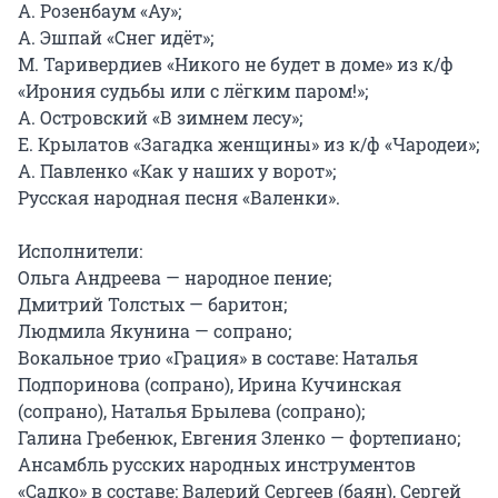
А. Розенбаум «Ау»;

А. Эшпай «Снег идёт»;

М. Таривердиев «Никого не будет в доме» из к/ф 
«Ирония судьбы или с лёгким паром!»;

А. Островский «В зимнем лесу»;

Е. Крылатов «Загадка женщины» из к/ф «Чародеи»;

А. Павленко «Как у наших у ворот»;

Русская народная песня «Валенки».

Исполнители:

Ольга Андреева — народное пение;

Дмитрий Толстых — баритон;

Людмила Якунина — сопрано;

Вокальное трио «Грация» в составе: Наталья 
Подпоринова (сопрано), Ирина Кучинская 
(сопрано), Наталья Брылева (сопрано);

Галина Гребенюк, Евгения Зленко — фортепиано;

Ансамбль русских народных инструментов 
«Садко» в составе: Валерий Сергеев (баян), Сергей 