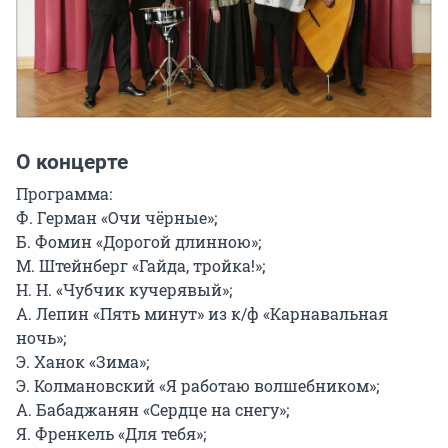
О концерте
Программа:

Ф. Герман «Очи чёрные»;

Б. Фомин «Дорогой длинною»;

М. Штейнберг «Гайда, тройка!»;

Н. Н. «Чубчик кучерявый»;

А. Лепин «Пять минут» из к/ф «Карнавальная 
ночь»;

Э. Ханок «Зима»;

Э. Колмановский «Я работаю волшебником»;

А. Бабаджанян «Сердце на снегу»;

Я. Френкель «Для тебя»;
