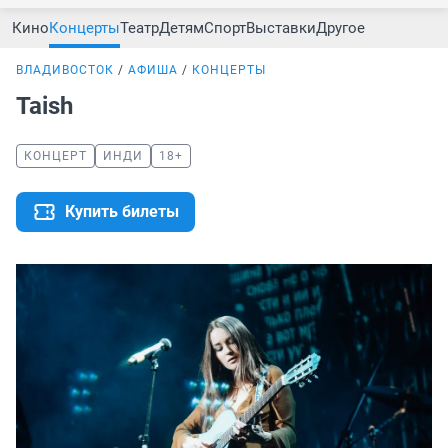
Кино
Концерты
Театр
Детям
Спорт
Выставки
Другое
ВЛАДИВОСТОК
АФИША
КОНЦЕРТЫ
Taish
КОНЦЕРТ
ИНДИ
18+
Купить билеты