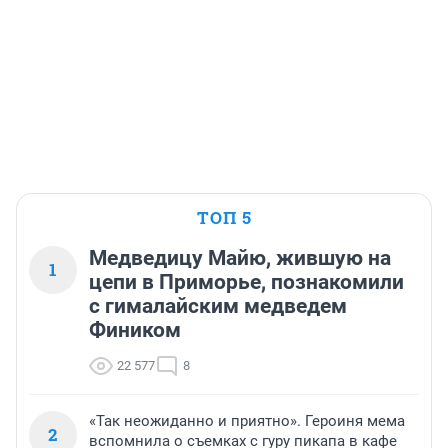
ТОП 5
Медведицу Майю, жившую на
1
цепи в Приморье, познакомили
с гималайским медведем
Фиником
22 577
8
«Так неожиданно и приятно». Героиня мема
2
вспомнила о съемках с гуру пикапа в кафе