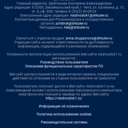
Главный редактор: Шайтанова Екатерина Александровна
Адрес редакции: 672000, Забайкальский край, г. Чита, ул. Балябина, д. 13,
эт. 6, оф. 608, телефон 8 (3022) 40-08-24
Электронный адрес редакции:
vladivostok1@shkulev.ru
Контактные данные для Роскомнадзора и государственных
органов:
juristnsk@shkulev.ru
Техподдержка:
help@shkulev.ru
Связаться с отделом продаж:
anna.chugaynova@shkulev.ru
Редакция сайта не несет ответственности за достоверность
информации, содержащейся в рекламных объявлениях.
Особенности эксплуатации (использования) веб-сайта vladivostok1.ru
регулируются:
Руководством пользователя
Описанием функциональных характеристик ПО
Веб-сайт распространяется в виде интернет-сервиса, специальные
действия по установке на стороне пользователя не требуются
Пользователь получает доступ к Веб-сайту vladivostok1.ru на
безвозмездной основе с использованием персонального компьютера,
смартфона или планшета перейдя по адресу Веб-сайта:
https://vladivostok1.ru/
Информация об ограничениях
Политика использования cookies
Рекомендательные системы