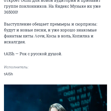
откроет tAISh для новой аудитории и прибавит 
группе поклонников. На Яндекс Музыке их уже 
365000!

Выступление обещает премьеры и сюрпризы: 
будут и новые песни, и уже хорошо знакомые 
фанатам хиты Ʌovи, Косы в ноль, Копилка и 
искалгдея.

tAISh — Рок с русской душой.
Исполнитель:
tAISh