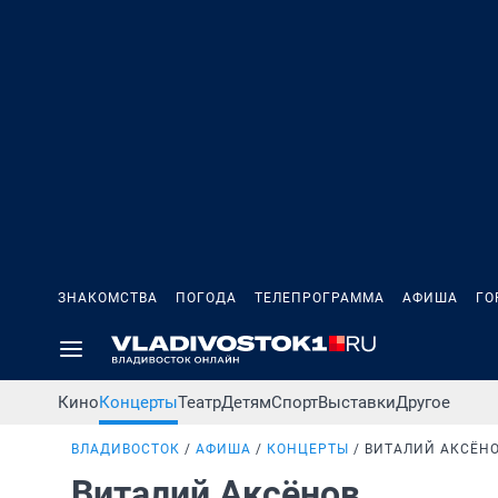
ЗНАКОМСТВА
ПОГОДА
ТЕЛЕПРОГРАММА
АФИША
ГО
Кино
Концерты
Театр
Детям
Спорт
Выставки
Другое
ВЛАДИВОСТОК
АФИША
КОНЦЕРТЫ
ВИТАЛИЙ АКСЁН
Виталий Аксёнов