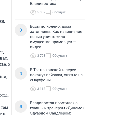
Владивостока
5 357
Обсудить
н, 
Воды по колено, дома
3
затоплены. Как наводнение
ночью уничтожило
имущество приморцев —
видео
, 
3 708
Обсудить
ас. 
е, о 
В Третьяковской галерее
4
покажут пейзажи, снятые на
ви, 
смартфоны
3 112
Обсудить
ты.

Владивосток простился с
5
тем 
главным тренером «Динамо»
я, 
Эдуардом Сандлером: