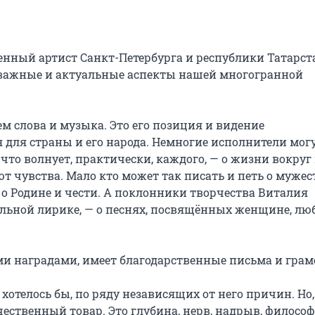
енный артист Санкт-Петербурга и республики Татарста
 важные и актуальные аспекты нашей многогранной 
м слова и музыка. Это его позиция и видение 
я для страны и его народа. Немногие исполнители могут
 что волнует, практически, каждого, — о жизни вокруг н
чувства. Мало кто может так писать и петь о мужеств
, о Родине и чести. А поклонники творчества Виталия 
альной лирике, — о песнях, посвящённых женщине, люб
 наградами, имеет благодарственные письма и грамо
хотелось бы, по ряду независящих от него причин. Но, 
чественный товар. Это глубина, нерв, надрыв, философи