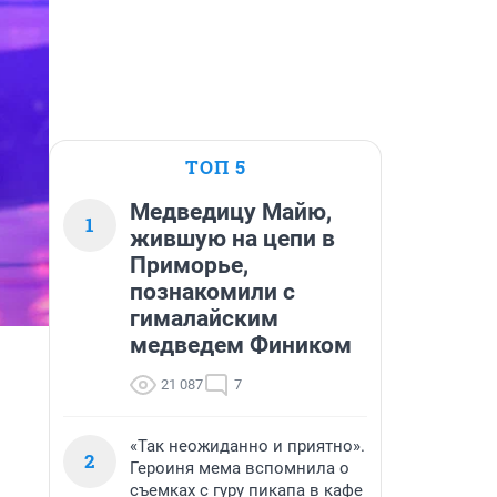
ТОП 5
Медведицу Майю,
1
жившую на цепи в
Приморье,
познакомили с
гималайским
медведем Фиником
21 087
7
«Так неожиданно и приятно».
2
Героиня мема вспомнила о
съемках с гуру пикапа в кафе