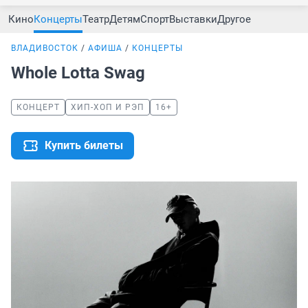
Кино
Концерты
Театр
Детям
Спорт
Выставки
Другое
ВЛАДИВОСТОК
АФИША
КОНЦЕРТЫ
Whole Lotta Swag
КОНЦЕРТ
ХИП-ХОП И РЭП
16+
Купить билеты