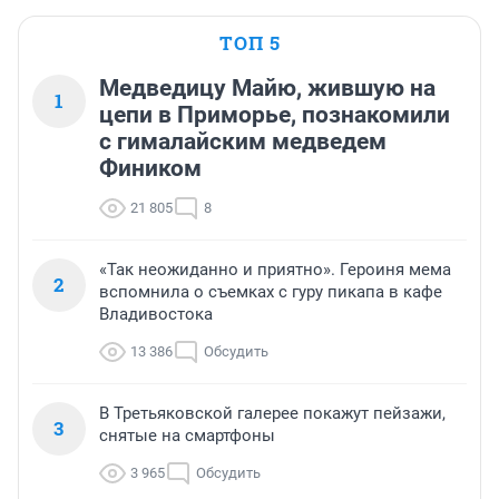
ТОП 5
Медведицу Майю, жившую на
1
цепи в Приморье, познакомили
с гималайским медведем
Фиником
21 805
8
«Так неожиданно и приятно». Героиня мема
2
вспомнила о съемках с гуру пикапа в кафе
Владивостока
13 386
Обсудить
В Третьяковской галерее покажут пейзажи,
3
снятые на смартфоны
3 965
Обсудить