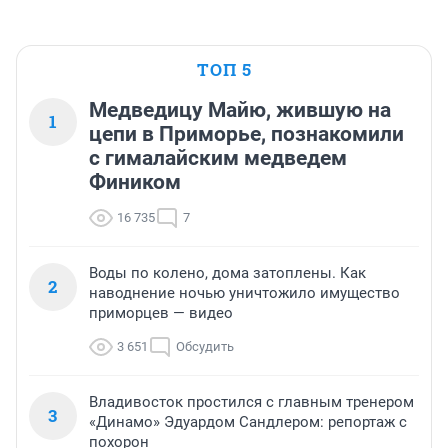
ТОП 5
Медведицу Майю, жившую на
1
цепи в Приморье, познакомили
с гималайским медведем
Фиником
16 735
7
Воды по колено, дома затоплены. Как
2
наводнение ночью уничтожило имущество
приморцев — видео
3 651
Обсудить
Владивосток простился с главным тренером
3
«Динамо» Эдуардом Сандлером: репортаж с
похорон