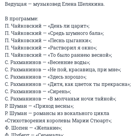
Ведущая — музыковед Елена Шелякина.

В программе:

П. Чайковский — «День ли царит»;

П. Чайковский — «Средь шумного бала»;

П. Чайковский — «Песнь цыганки»;

П. Чайковский — «Растворил я окно»;

П. Чайковский — «То было раннею весной»;

С. Рахманинов — «Весенние воды»;

С. Рахманинов — «Не пой, красавица, при мне»;

С. Рахманинов — «Здесь хорошо»;

С. Рахманинов — «Дитя, как цветок ты прекрасна»;

С. Рахманинов — «Сирень»;

С. Рахманинов — «В молчаньи ночи тайной»;

Р. Шуман — «Приход весны»;

Р. Шуман — романсы из вокального цикла 
«Стихотворения королевы Марии Стюарт»;

Ф. Шопен — «Желание»;

Ф. Шуберт — «Серенада»;
