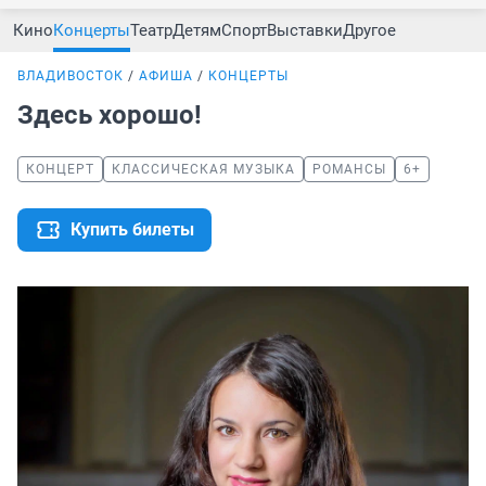
Кино
Концерты
Театр
Детям
Спорт
Выставки
Другое
ВЛАДИВОСТОК
АФИША
КОНЦЕРТЫ
Здесь хорошо!
КОНЦЕРТ
КЛАССИЧЕСКАЯ МУЗЫКА
РОМАНСЫ
6+
Купить билеты