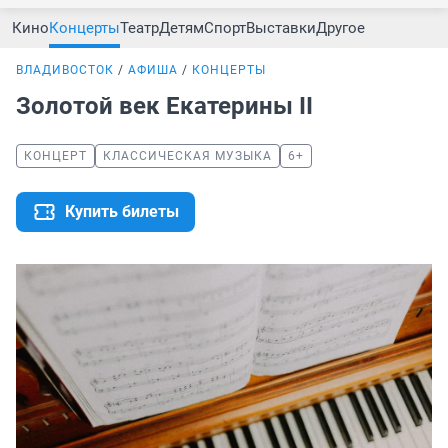
Кино
Концерты
Театр
Детям
Спорт
Выставки
Другое
ВЛАДИВОСТОК
АФИША
КОНЦЕРТЫ
Золотой век Екатерины II
КОНЦЕРТ
КЛАССИЧЕСКАЯ МУЗЫКА
6+
Купить билеты