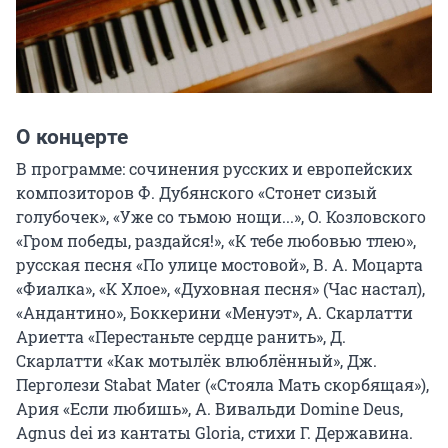
О концерте
В программе: сочинения русских и европейских 
композиторов Ф. Дубянского «Стонет сизый 
голубочек», «Уже со тьмою нощи...», О. Козловского 
«Гром победы, раздайся!», «К тебе любовью тлею», 
русская песня «По улице мостовой», В. А. Моцарта 
«Фиалка», «К Хлое», «Духовная песня» (Час настал), 
«Андантино», Боккерини «Менуэт», А. Скарлатти 
Ариетта «Перестаньте сердце ранить», Д. 
Скарлатти «Как мотылёк влюблённый», Дж. 
Перголези Stabat Mater («Стояла Мать скорбящая»), 
Ария «Если любишь», А. Вивальди Domine Deus, 
Agnus dei из кантаты Gloria, стихи Г. Державина.
