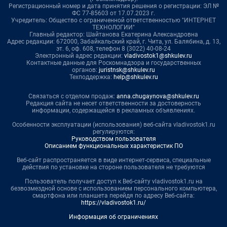
Регистрационный номер и дата принятия решения о регистрации: ЭЛ №
ФС 77-85603 от 17.07.2023 г.
Учредитель: Общество с ограниченной ответственностью "ИНТЕРНЕТ
ТЕХНОЛОГИИ"
Главный редактор: Шайтанова Екатерина Александровна
Адрес редакции: 672000, Забайкальский край, г. Чита, ул. Балябина, д. 13,
эт. 6, оф. 608, телефон 8 (3022) 40-08-24
Электронный адрес редакции:
vladivostok1@shkulev.ru
Контактные данные для Роскомнадзора и государственных
органов:
juristnsk@shkulev.ru
Техподдержка:
help@shkulev.ru
Связаться с отделом продаж:
anna.chugaynova@shkulev.ru
Редакция сайта не несет ответственности за достоверность
информации, содержащейся в рекламных объявлениях.
Особенности эксплуатации (использования) веб-сайта vladivostok1.ru
регулируются:
Руководством пользователя
Описанием функциональных характеристик ПО
Веб-сайт распространяется в виде интернет-сервиса, специальные
действия по установке на стороне пользователя не требуются
Пользователь получает доступ к Веб-сайту vladivostok1.ru на
безвозмездной основе с использованием персонального компьютера,
смартфона или планшета перейдя по адресу Веб-сайта:
https://vladivostok1.ru/
Информация об ограничениях