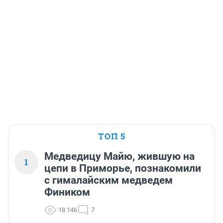
ТОП 5
Медведицу Майю, жившую на
1
цепи в Приморье, познакомили
с гималайским медведем
Фиником
18 146
7