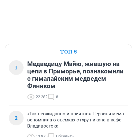
ТОП 5
Медведицу Майю, жившую на
1
цепи в Приморье, познакомили
с гималайским медведем
Фиником
22 282
8
«Так неожиданно и приятно». Героиня мема
2
вспомнила о съемках с гуру пикапа в кафе
Владивостока
13 975
Обсудить