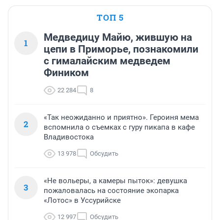
ТОП 5
Медведицу Майю, жившую на
1
цепи в Приморье, познакомили
с гималайским медведем
Фиником
22 284
8
«Так неожиданно и приятно». Героиня мема
2
вспомнила о съемках с гуру пикапа в кафе
Владивостока
13 978
Обсудить
«Не вольеры, а камеры пыток»: девушка
3
пожаловалась на состояние экопарка
«Лотос» в Уссурийске
12 997
Обсудить