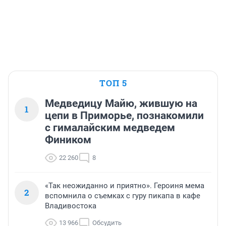
ТОП 5
Медведицу Майю, жившую на
1
цепи в Приморье, познакомили
с гималайским медведем
Фиником
22 260
8
«Так неожиданно и приятно». Героиня мема
2
вспомнила о съемках с гуру пикапа в кафе
Владивостока
13 966
Обсудить