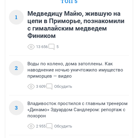
ТОП 5
Медведицу Майю, жившую на
1
цепи в Приморье, познакомили
с гималайским медведем
Фиником
13 656
5
Воды по колено, дома затоплены. Как
2
наводнение ночью уничтожило имущество
приморцев — видео
3 609
Обсудить
Владивосток простился с главным тренером
3
«Динамо» Эдуардом Сандлером: репортаж с
похорон
2 955
Обсудить