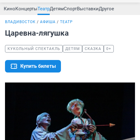
Кино
Концерты
Театр
Детям
Спорт
Выставки
Другое
ВЛАДИВОСТОК
АФИША
ТЕАТР
Царевна-лягушка
КУКОЛЬНЫЙ СПЕКТАКЛЬ
ДЕТЯМ
СКАЗКА
0+
Купить билеты