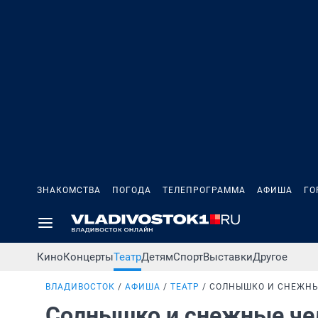
ЗНАКОМСТВА
ПОГОДА
ТЕЛЕПРОГРАММА
АФИША
ГО
Кино
Концерты
Театр
Детям
Спорт
Выставки
Другое
ВЛАДИВОСТОК
АФИША
ТЕАТР
СОЛНЫШКО И СНЕЖНЫ
Солнышко и снежные че