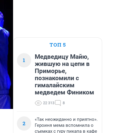
ТОП 5
Медведицу Майю,
1
жившую на цепи в
Приморье,
познакомили с
гималайским
медведем Фиником
22 313
8
«Так неожиданно и приятно».
2
Героиня мема вспомнила о
съемках с гуру пикапа в кафе