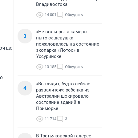
Владивостока
14 001
Обсудить
«Не вольеры, а камеры
3
пыток»: девушка
пожаловалась на состояние
очью 
экопарка «Лотос» в
Уссурийске
13 185
Обсудить
о 
«Выглядит, будто сейчас
4
развалится»: ребенка из
Австралии шокировало
состояние зданий в
Приморье
11 714
3
В Третьяковской галерее