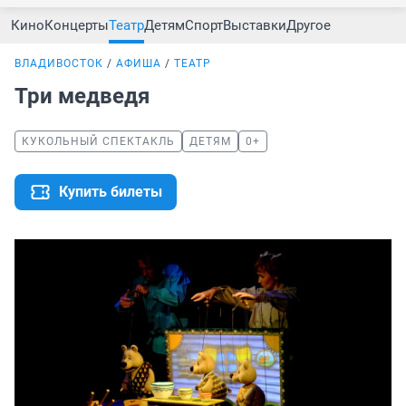
Кино
Концерты
Театр
Детям
Спорт
Выставки
Другое
ВЛАДИВОСТОК
АФИША
ТЕАТР
Три медведя
КУКОЛЬНЫЙ СПЕКТАКЛЬ
ДЕТЯМ
0+
Купить билеты