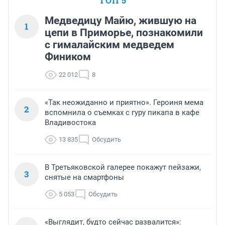
ТОП 5
Медведицу Майю, жившую на
1
цепи в Приморье, познакомили
с гималайским медведем
Фиником
22 012
8
«Так неожиданно и приятно». Героиня мема
2
вспомнила о съемках с гуру пикапа в кафе
Владивостока
13 835
Обсудить
В Третьяковской галерее покажут пейзажи,
3
снятые на смартфоны
5 053
Обсудить
«Выглядит, будто сейчас развалится»: