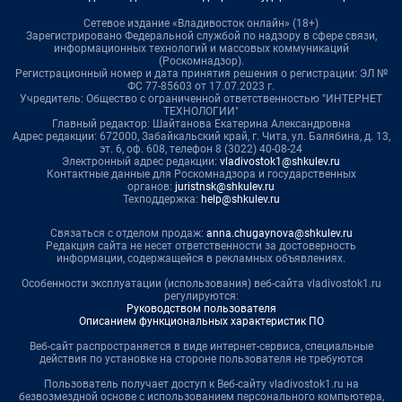
Сетевое издание «Владивосток онлайн» (18+)
Зарегистрировано Федеральной службой по надзору в сфере связи,
информационных технологий и массовых коммуникаций
(Роскомнадзор).
Регистрационный номер и дата принятия решения о регистрации: ЭЛ №
ФС 77-85603 от 17.07.2023 г.
Учредитель: Общество с ограниченной ответственностью "ИНТЕРНЕТ
ТЕХНОЛОГИИ"
Главный редактор: Шайтанова Екатерина Александровна
Адрес редакции: 672000, Забайкальский край, г. Чита, ул. Балябина, д. 13,
эт. 6, оф. 608, телефон 8 (3022) 40-08-24
Электронный адрес редакции:
vladivostok1@shkulev.ru
Контактные данные для Роскомнадзора и государственных
органов:
juristnsk@shkulev.ru
Техподдержка:
help@shkulev.ru
Связаться с отделом продаж:
anna.chugaynova@shkulev.ru
Редакция сайта не несет ответственности за достоверность
информации, содержащейся в рекламных объявлениях.
Особенности эксплуатации (использования) веб-сайта vladivostok1.ru
регулируются:
Руководством пользователя
Описанием функциональных характеристик ПО
Веб-сайт распространяется в виде интернет-сервиса, специальные
действия по установке на стороне пользователя не требуются
Пользователь получает доступ к Веб-сайту vladivostok1.ru на
безвозмездной основе с использованием персонального компьютера,