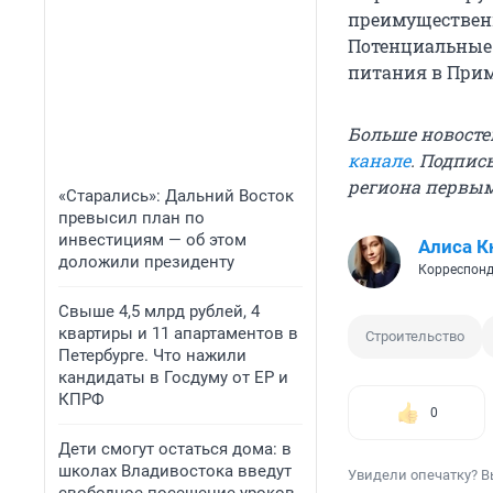
преимущественн
Потенциальные 
питания в Прим
Больше новосте
канале
. Подпис
региона первы
«Старались»: Дальний Восток
превысил план по
инвестициям — об этом
Алиса К
доложили президенту
Корреспонд
Свыше 4,5 млрд рублей, 4
квартиры и 11 апартаментов в
Строительство
Петербурге. Что нажили
кандидаты в Госдуму от ЕР и
КПРФ
0
Дети смогут остаться дома: в
школах Владивостока введут
Увидели опечатку? В