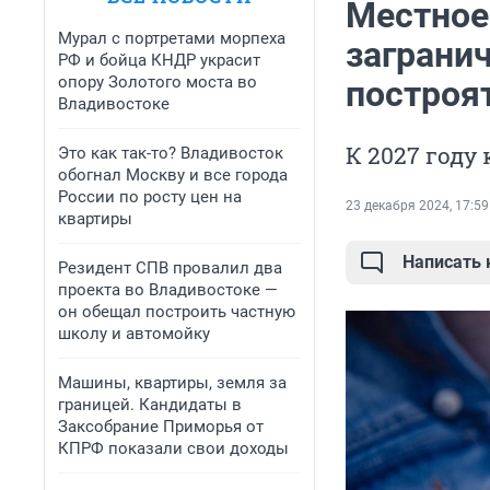
Местное
Мурал с портретами морпеха
заграни
РФ и бойца КНДР украсит
опору Золотого моста во
построя
Владивостоке
К 2027 году
Это как так-то? Владивосток
обогнал Москву и все города
России по росту цен на
23 декабря 2024, 17:59
квартиры
Написать
Резидент СПВ провалил два
проекта во Владивостоке —
он обещал построить частную
школу и автомойку
Машины, квартиры, земля за
границей. Кандидаты в
Заксобрание Приморья от
КПРФ показали свои доходы