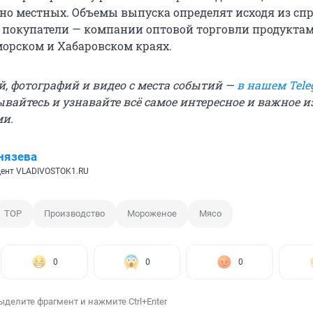
о местных. Объемы выпуска определят исходя из спр
покупатели — компании оптовой торговли продукта
орском и Хабаровском краях.
й, фотографий и видео с места событий —
в нашем Tele
ывайтесь и узнавайте всё самое интересное и важное 
ми.
нязева
ент VLADIVOSTOK1.RU
ТОР
Производство
Мороженое
Мясо
0
0
0
ыделите фрагмент и нажмите Ctrl+Enter