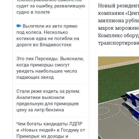
Новый резидент
судят за ошибку, развалившую
судно в полете
компания «Цент
миллиона рубле
Вылетели из авто прямо
марок морожено
под колеса. Несколько
Комплекс обору
котиков едва не погибли на
транспортировк
дороге во Владивостоке
Это пик Персеиды. Выяснили,
когда приморцы смогут
увидеть наибольшее число
падающих звезд
Стали реже ездить за рулем.
Аналитики выяснили
предельную для приморцев
цену за литр бензина
Чем богаты кандидаты ЛДПР
и «Новых людей» в Госдуму от
Приморья: их доходы и