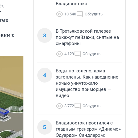
Владивостока
»,
7
13 540
Обсудить
ных
В Третьяковской галерее
3
овки к
покажут пейзажи, снятые на
смартфоны
4 129
Обсудить
Воды по колено, дома
4
затоплены. Как наводнение
ночью уничтожило
имущество приморцев —
видео
3 772
Обсудить
Владивосток простился с
5
главным тренером «Динамо»
Эдуардом Сандлером: