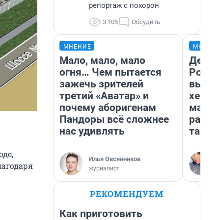
репортаж с похорон
3 105
Обсудить
МНЕНИЕ
МНЕНИ
Мало, мало, мало
Дело н
огня… Чем пытается
Росси
зажечь зрителей
выбир
третий «Аватар» и
хенды
почему аборигенам
массм
Пандоры всё сложнее
разби
нас удивлять
так п
оде,
Илья Овсянников
лагодаря
журналист
РЕКОМЕНДУЕМ
Как приготовить