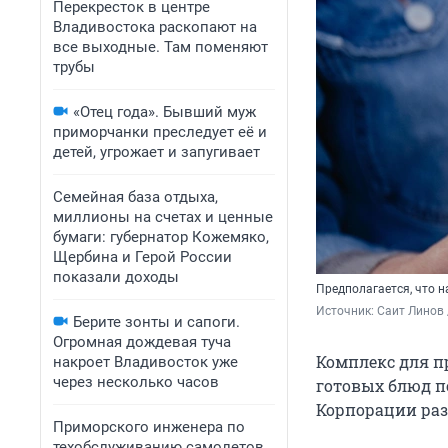
Перекресток в центре
Владивостока раскопают на
все выходные. Там поменяют
трубы
«Отец года». Бывший муж
приморчанки преследует её и
детей, угрожает и запугивает
Семейная база отдыха,
миллионы на счетах и ценные
бумаги: губернатор Кожемяко,
Щербина и Герой России
показали доходы
Предполагается, что 
Источник: 
Саит Линов 
Берите зонты и сапоги.
Огромная дождевая туча
Комплекс для п
накроет Владивосток уже
через несколько часов
готовых блюд по
Корпорации раз
Приморского инженера по
техобслуживанию самолетов