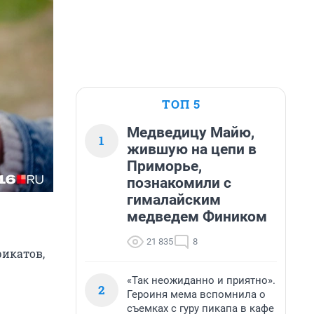
ТОП 5
Медведицу Майю,
1
жившую на цепи в
Приморье,
познакомили с
гималайским
медведем Фиником
21 835
8
рикатов,
«Так неожиданно и приятно».
2
Героиня мема вспомнила о
съемках с гуру пикапа в кафе