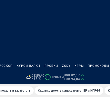
РОСКОП
КУРСЫ ВАЛЮТ
ПРОБКИ
ZODY
ИГРЫ
ПРОМОКОДЫ
USD 82,17
СЕЙЧАС
0
ПРОБКИ
+17°C
EUR 94,84
 поехать и заработать
Сколько денег у кандидатов от ЕР и КПРФ?
К