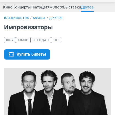
Кино
Концерты
Театр
Детям
Спорт
Выставки
Другое
ВЛАДИВОСТОК
АФИША
ДРУГОЕ
Импровизаторы
ШОУ
ЮМОР
СТЕНДАП
18+
Купить билеты