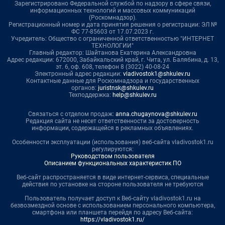
Зарегистрировано Федеральной службой по надзору в сфере связи,
информационных технологий и массовых коммуникаций
(Роскомнадзор).
Регистрационный номер и дата принятия решения о регистрации: ЭЛ №
ФС 77-85603 от 17.07.2023 г.
Учредитель: Общество с ограниченной ответственностью "ИНТЕРНЕТ
ТЕХНОЛОГИИ"
Главный редактор: Шайтанова Екатерина Александровна
Адрес редакции: 672000, Забайкальский край, г. Чита, ул. Балябина, д. 13,
эт. 6, оф. 608, телефон 8 (3022) 40-08-24
Электронный адрес редакции:
vladivostok1@shkulev.ru
Контактные данные для Роскомнадзора и государственных
органов:
juristnsk@shkulev.ru
Техподдержка:
help@shkulev.ru
Связаться с отделом продаж:
anna.chugaynova@shkulev.ru
Редакция сайта не несет ответственности за достоверность
информации, содержащейся в рекламных объявлениях.
Особенности эксплуатации (использования) веб-сайта vladivostok1.ru
регулируются:
Руководством пользователя
Описанием функциональных характеристик ПО
Веб-сайт распространяется в виде интернет-сервиса, специальные
действия по установке на стороне пользователя не требуются
Пользователь получает доступ к Веб-сайту vladivostok1.ru на
безвозмездной основе с использованием персонального компьютера,
смартфона или планшета перейдя по адресу Веб-сайта:
https://vladivostok1.ru/