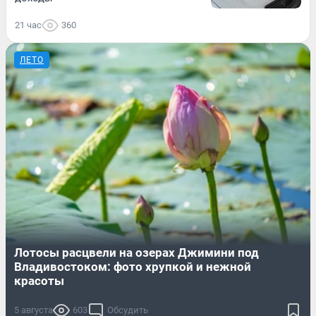
21 час
360
ЛЕТО
Лотосы расцвели на озерах Джимини под
Владивостоком: фото хрупкой и нежной
красоты
5 августа
603
Обсудить