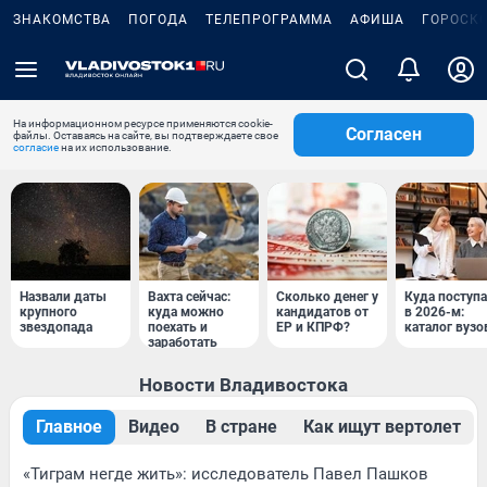
ЗНАКОМСТВА
ПОГОДА
ТЕЛЕПРОГРАММА
АФИША
ГОРОСК
На информационном ресурсе применяются cookie-
Согласен
файлы. Оставаясь на сайте, вы подтверждаете свое
согласие
на их использование.
Назвали даты
Вахта сейчас:
Сколько денег у
Куда поступ
крупного
куда можно
кандидатов от
в 2026-м:
звездопада
поехать и
ЕР и КПРФ?
каталог вузо
заработать
Новости Владивостока
Главное
Видео
В стране
Как ищут вертолет
«Тиграм негде жить»: исследователь Павел Пашков