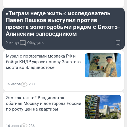
ГОРОД
«Тиграм негде жить»: исследователь
Павел Пашков выступил против
проекта золотодобычи рядом с Сихотэ-
Алинским заповедником
9 минут
Обсудить
Мурал с портретами морпеха РФ и
бойца КНДР украсит опору Золотого
моста во Владивостоке
15 часов
230
Это как так-то? Владивосток
обогнал Москву и все города России
по росту цен на квартиры
16 часов
236