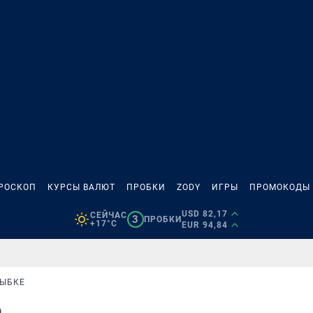
РОСКОП
КУРСЫ ВАЛЮТ
ПРОБКИ
ZODY
ИГРЫ
ПРОМОКОДЫ
USD 82,17
СЕЙЧАС
3
ПРОБКИ
+17°C
EUR 94,84
РЫБКЕ
е