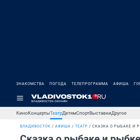
ЗНАКОМСТВА
ПОГОДА
ТЕЛЕПРОГРАММА
АФИША
ГО
Кино
Концерты
Театр
Детям
Спорт
Выставки
Другое
ВЛАДИВОСТОК
АФИША
ТЕАТР
СКАЗКА О РЫБАКЕ И 
Сказка о рыбаке и рыбк