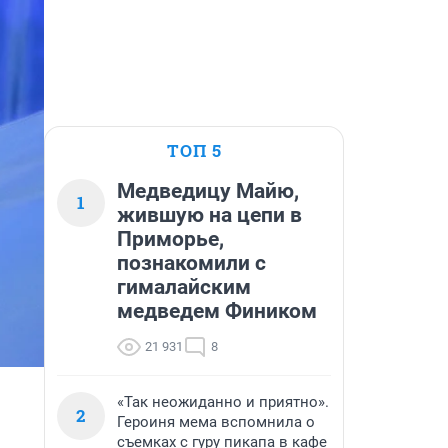
ТОП 5
Медведицу Майю,
1
жившую на цепи в
Приморье,
познакомили с
гималайским
медведем Фиником
21 931
8
«Так неожиданно и приятно».
2
Героиня мема вспомнила о
съемках с гуру пикапа в кафе