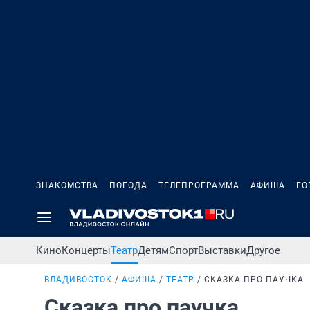
ЗНАКОМСТВА
ПОГОДА
ТЕЛЕПРОГРАММА
АФИША
ГО
Кино
Концерты
Театр
Детям
Спорт
Выставки
Другое
ВЛАДИВОСТОК
АФИША
ТЕАТР
СКАЗКА ПРО ПАУЧКА
Сказка про паучка