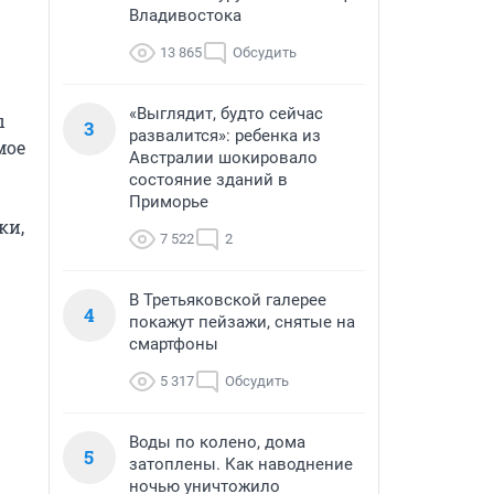
Владивостока
13 865
Обсудить
«Выглядит, будто сейчас
 
3
развалится»: ребенка из
ое 
Австралии шокировало
состояние зданий в
Приморье
и, 
7 522
2
В Третьяковской галерее
4
покажут пейзажи, снятые на
смартфоны
5 317
Обсудить
Воды по колено, дома
5
затоплены. Как наводнение
ночью уничтожило