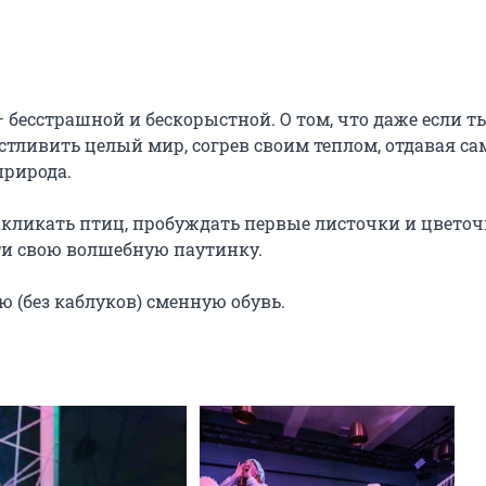
 бесстрашной и бескорыстной. О том, что даже если ты
тливить целый мир, согрев своим теплом, отдавая сам
рирода.

акликать птиц, пробуждать первые листочки и цветочк
и свою волшебную паутинку.

ю (без каблуков) сменную обувь.