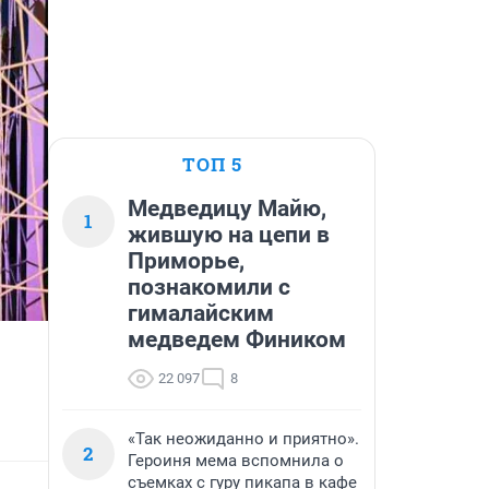
ТОП 5
Медведицу Майю,
1
жившую на цепи в
Приморье,
познакомили с
гималайским
медведем Фиником
22 097
8
«Так неожиданно и приятно».
2
Героиня мема вспомнила о
съемках с гуру пикапа в кафе