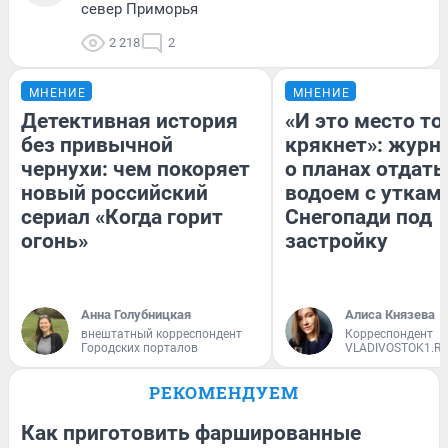
север Приморья
2 218
2
МНЕНИЕ
МНЕНИЕ
Детективная история
«И это место т
без привычной
крякнет»: журн
чернухи: чем покоряет
о планах отдать
новый российский
водоем с уткам
сериал «Когда горит
Снегопади под
огонь»
застройку
Анна Голубницкая
Алиса Князева
внештатный корреспондент
Корреспондент
Городских порталов
VLADIVOSTOK1.R
РЕКОМЕНДУЕМ
Как приготовить фаршированные