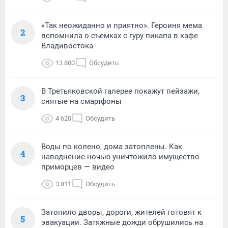
«Так неожиданно и приятно». Героиня мема
2
вспомнила о съемках с гуру пикапа в кафе
Владивостока
13 800
Обсудить
В Третьяковской галерее покажут пейзажи,
3
снятые на смартфоны
4 620
Обсудить
Воды по колено, дома затоплены. Как
4
наводнение ночью уничтожило имущество
приморцев — видео
3 811
Обсудить
Затопило дворы, дороги, жителей готовят к
5
эвакуации. Затяжные дожди обрушились на