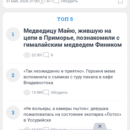
31 мая, 2024, 01:00
877
Обсудить
ТОП 5
Медведицу Майю, жившую на
1
цепи в Приморье, познакомили с
гималайским медведем Фиником
22 301
8
«Так неожиданно и приятно». Героиня мема
2
вспомнила о съемках с гуру пикапа в кафе
Владивостока
13 989
Обсудить
«Не вольеры, а камеры пыток»: девушка
3
пожаловалась на состояние экопарка «Лотос»
в Уссурийске
13 121
Обсудить