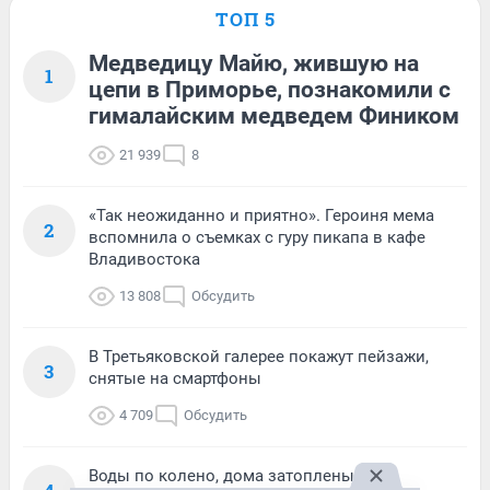
ТОП 5
Медведицу Майю, жившую на
1
цепи в Приморье, познакомили с
гималайским медведем Фиником
21 939
8
«Так неожиданно и приятно». Героиня мема
2
вспомнила о съемках с гуру пикапа в кафе
Владивостока
13 808
Обсудить
В Третьяковской галерее покажут пейзажи,
3
снятые на смартфоны
4 709
Обсудить
Воды по колено, дома затоплены. Как