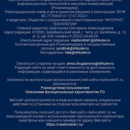
информационных технологий и массовых коммуникаций
(Роскомнадзор).
Регистрационный номер и дата принятия решения о регистрации: ЭЛ №
ФС 77-85603 от 17.07.2023 г.
Учредитель: Общество с ограниченной ответственностью "ИНТЕРНЕТ
ТЕХНОЛОГИИ"
Главный редактор: Шайтанова Екатерина Александровна
Адрес редакции: 672000, Забайкальский край, г. Чита, ул. Балябина, д. 13,
эт. 6, оф. 608, телефон 8 (3022) 40-08-24
Электронный адрес редакции:
vladivostok1@shkulev.ru
Контактные данные для Роскомнадзора и государственных
органов:
juristnsk@shkulev.ru
Техподдержка:
help@shkulev.ru
Связаться с отделом продаж:
anna.chugaynova@shkulev.ru
Редакция сайта не несет ответственности за достоверность
информации, содержащейся в рекламных объявлениях.
Особенности эксплуатации (использования) веб-сайта vladivostok1.ru
регулируются:
Руководством пользователя
Описанием функциональных характеристик ПО
Веб-сайт распространяется в виде интернет-сервиса, специальные
действия по установке на стороне пользователя не требуются
Пользователь получает доступ к Веб-сайту vladivostok1.ru на
безвозмездной основе с использованием персонального компьютера,
смартфона или планшета перейдя по адресу Веб-сайта:
https://vladivostok1.ru/