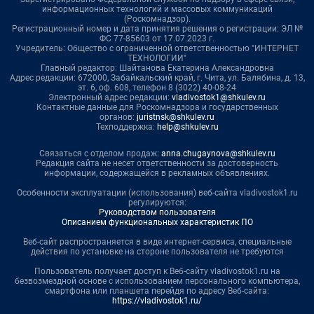
информационных технологий и массовых коммуникаций
(Роскомнадзор).
Регистрационный номер и дата принятия решения о регистрации: ЭЛ №
ФС 77-85603 от 17.07.2023 г.
Учредитель: Общество с ограниченной ответственностью "ИНТЕРНЕТ
ТЕХНОЛОГИИ"
Главный редактор: Шайтанова Екатерина Александровна
Адрес редакции: 672000, Забайкальский край, г. Чита, ул. Балябина, д. 13,
эт. 6, оф. 608, телефон 8 (3022) 40-08-24
Электронный адрес редакции:
vladivostok1@shkulev.ru
Контактные данные для Роскомнадзора и государственных
органов:
juristnsk@shkulev.ru
Техподдержка:
help@shkulev.ru
Связаться с отделом продаж:
anna.chugaynova@shkulev.ru
Редакция сайта не несет ответственности за достоверность
информации, содержащейся в рекламных объявлениях.
Особенности эксплуатации (использования) веб-сайта vladivostok1.ru
регулируются:
Руководством пользователя
Описанием функциональных характеристик ПО
Веб-сайт распространяется в виде интернет-сервиса, специальные
действия по установке на стороне пользователя не требуются
Пользователь получает доступ к Веб-сайту vladivostok1.ru на
безвозмездной основе с использованием персонального компьютера,
смартфона или планшета перейдя по адресу Веб-сайта:
https://vladivostok1.ru/