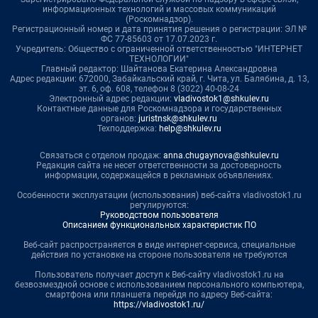
информационных технологий и массовых коммуникаций
(Роскомнадзор).
Регистрационный номер и дата принятия решения о регистрации: ЭЛ №
ФС 77-85603 от 17.07.2023 г.
Учредитель: Общество с ограниченной ответственностью "ИНТЕРНЕТ
ТЕХНОЛОГИИ"
Главный редактор: Шайтанова Екатерина Александровна
Адрес редакции: 672000, Забайкальский край, г. Чита, ул. Балябина, д. 13,
эт. 6, оф. 608, телефон 8 (3022) 40-08-24
Электронный адрес редакции:
vladivostok1@shkulev.ru
Контактные данные для Роскомнадзора и государственных
органов:
juristnsk@shkulev.ru
Техподдержка:
help@shkulev.ru
Связаться с отделом продаж:
anna.chugaynova@shkulev.ru
Редакция сайта не несет ответственности за достоверность
информации, содержащейся в рекламных объявлениях.
Особенности эксплуатации (использования) веб-сайта vladivostok1.ru
регулируются:
Руководством пользователя
Описанием функциональных характеристик ПО
Веб-сайт распространяется в виде интернет-сервиса, специальные
действия по установке на стороне пользователя не требуются
Пользователь получает доступ к Веб-сайту vladivostok1.ru на
безвозмездной основе с использованием персонального компьютера,
смартфона или планшета перейдя по адресу Веб-сайта:
https://vladivostok1.ru/