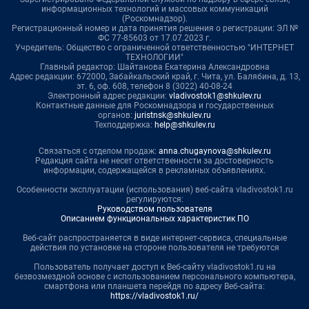
информационных технологий и массовых коммуникаций
(Роскомнадзор).
Регистрационный номер и дата принятия решения о регистрации: ЭЛ №
ФС 77-85603 от 17.07.2023 г.
Учредитель: Общество с ограниченной ответственностью "ИНТЕРНЕТ
ТЕХНОЛОГИИ"
Главный редактор: Шайтанова Екатерина Александровна
Адрес редакции: 672000, Забайкальский край, г. Чита, ул. Балябина, д. 13,
эт. 6, оф. 608, телефон 8 (3022) 40-08-24
Электронный адрес редакции:
vladivostok1@shkulev.ru
Контактные данные для Роскомнадзора и государственных
органов:
juristnsk@shkulev.ru
Техподдержка:
help@shkulev.ru
Связаться с отделом продаж:
anna.chugaynova@shkulev.ru
Редакция сайта не несет ответственности за достоверность
информации, содержащейся в рекламных объявлениях.
Особенности эксплуатации (использования) веб-сайта vladivostok1.ru
регулируются:
Руководством пользователя
Описанием функциональных характеристик ПО
Веб-сайт распространяется в виде интернет-сервиса, специальные
действия по установке на стороне пользователя не требуются
Пользователь получает доступ к Веб-сайту vladivostok1.ru на
безвозмездной основе с использованием персонального компьютера,
смартфона или планшета перейдя по адресу Веб-сайта:
https://vladivostok1.ru/