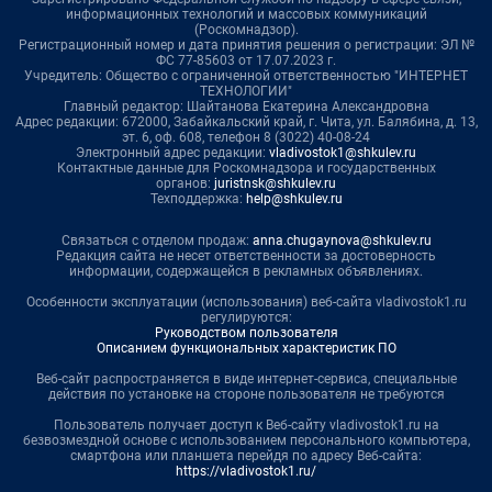
информационных технологий и массовых коммуникаций
(Роскомнадзор).
Регистрационный номер и дата принятия решения о регистрации: ЭЛ №
ФС 77-85603 от 17.07.2023 г.
Учредитель: Общество с ограниченной ответственностью "ИНТЕРНЕТ
ТЕХНОЛОГИИ"
Главный редактор: Шайтанова Екатерина Александровна
Адрес редакции: 672000, Забайкальский край, г. Чита, ул. Балябина, д. 13,
эт. 6, оф. 608, телефон 8 (3022) 40-08-24
Электронный адрес редакции:
vladivostok1@shkulev.ru
Контактные данные для Роскомнадзора и государственных
органов:
juristnsk@shkulev.ru
Техподдержка:
help@shkulev.ru
Связаться с отделом продаж:
anna.chugaynova@shkulev.ru
Редакция сайта не несет ответственности за достоверность
информации, содержащейся в рекламных объявлениях.
Особенности эксплуатации (использования) веб-сайта vladivostok1.ru
регулируются:
Руководством пользователя
Описанием функциональных характеристик ПО
Веб-сайт распространяется в виде интернет-сервиса, специальные
действия по установке на стороне пользователя не требуются
Пользователь получает доступ к Веб-сайту vladivostok1.ru на
безвозмездной основе с использованием персонального компьютера,
смартфона или планшета перейдя по адресу Веб-сайта:
https://vladivostok1.ru/