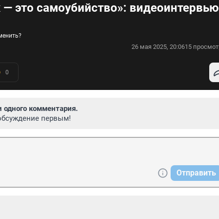
х — это самоубийство»: видеоинтервью
менить?
26 мая 2025, 20:06
15 просмот
0
и одного комментария.
обсуждение первым!
Отправить