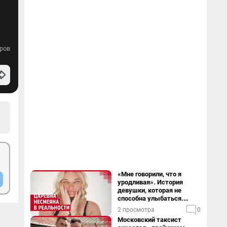
ров
«Мне говорили, что я
уродливая». История
девушки, которая не
способна улыбаться.
Видео
2 просмотра
0
Московский таксист