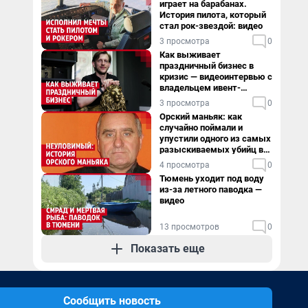
играет на барабанах.
История пилота, который
стал рок-звездой: видео
3 просмотра
0
Как выживает
праздничный бизнес в
кризис — видеоинтервью с
владельцем ивент-
агентства
3 просмотра
0
Орский маньяк: как
случайно поймали и
упустили одного из самых
разыскиваемых убийц в
России. Видео
4 просмотра
0
Тюмень уходит под воду
из-за летного паводка —
видео
13 просмотров
0
Показать еще
Сообщить новость