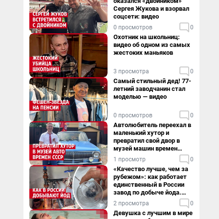
оказался «двойником»
Сергея Жукова и взорвал
соцсети: видео
0 просмотров
0
Охотник на школьниц:
видео об одном из самых
жестоких маньяков
3 просмотра
0
Самый стильный дед! 77-
летний заводчанин стал
моделью — видео
0 просмотров
0
Автолюбитель переехал в
маленький хутор и
превратил свой двор в
музей машин времен
СССР. Видео
1 просмотр
0
«Качество лучше, чем за
рубежом»: как работает
единственный в России
завод по добыче йода.
Видео
2 просмотра
0
Девушка с лучшим в мире