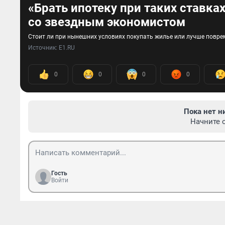
«Брать ипотеку при таких ставка
со звездным экономистом
Стоит ли при нынешних условиях покупать жилье или лучше повре
Источник: 
E1.RU
0
0
0
0
Пока нет н
Начните 
Гость
Войти