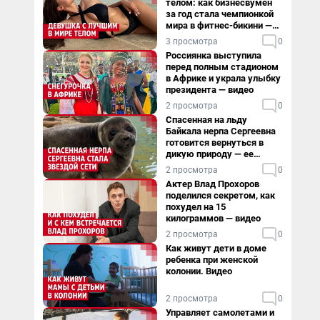
телом: как бизнесвумен
за год стала чемпионкой
мира в фитнес-бикини —
видео
3 просмотра
0
Россиянка выступила
перед полным стадионом
в Африке и украла улыбку
президента — видео
2 просмотра
0
Спасенная на льду
Байкала нерпа Сергеевна
готовится вернуться в
дикую природу — ее
видеоистория
2 просмотра
0
Актер Влад Прохоров
поделился секретом, как
похудел на 15
килограммов — видео
2 просмотра
0
Как живут дети в доме
ребенка при женской
колонии. Видео
2 просмотра
0
Управляет самолетами и