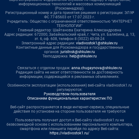
информационных технологий и массовых коммуникаций
(Роскомнадзор).
Регистрационный номер и дата принятия решения о регистрации: ЭЛ №
ФС 77-85603 от 17.07.2023 г.
Учредитель: Общество с ограниченной ответственностью "ИНТЕРНЕТ
ТЕХНОЛОГИИ"
Главный редактор: Шайтанова Екатерина Александровна
Адрес редакции: 672000, Забайкальский край, г. Чита, ул. Балябина, д. 13,
эт. 6, оф. 608, телефон 8 (3022) 40-08-24
Электронный адрес редакции:
vladivostok1@shkulev.ru
Контактные данные для Роскомнадзора и государственных
органов:
juristnsk@shkulev.ru
Техподдержка:
help@shkulev.ru
Связаться с отделом продаж:
anna.chugaynova@shkulev.ru
Редакция сайта не несет ответственности за достоверность
информации, содержащейся в рекламных объявлениях.
Особенности эксплуатации (использования) веб-сайта vladivostok1.ru
регулируются:
Руководством пользователя
Описанием функциональных характеристик ПО
Веб-сайт распространяется в виде интернет-сервиса, специальные
действия по установке на стороне пользователя не требуются
Пользователь получает доступ к Веб-сайту vladivostok1.ru на
безвозмездной основе с использованием персонального компьютера,
смартфона или планшета перейдя по адресу Веб-сайта:
https://vladivostok1.ru/