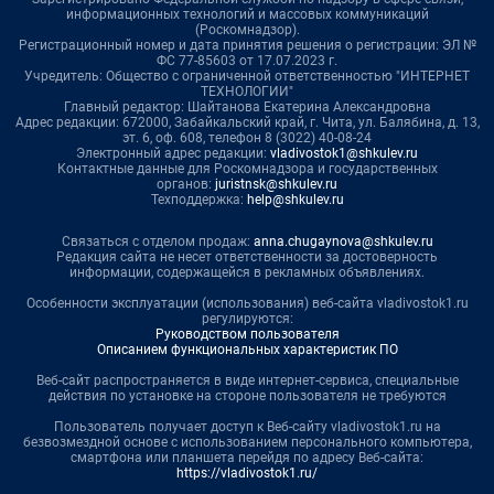
информационных технологий и массовых коммуникаций
(Роскомнадзор).
Регистрационный номер и дата принятия решения о регистрации: ЭЛ №
ФС 77-85603 от 17.07.2023 г.
Учредитель: Общество с ограниченной ответственностью "ИНТЕРНЕТ
ТЕХНОЛОГИИ"
Главный редактор: Шайтанова Екатерина Александровна
Адрес редакции: 672000, Забайкальский край, г. Чита, ул. Балябина, д. 13,
эт. 6, оф. 608, телефон 8 (3022) 40-08-24
Электронный адрес редакции:
vladivostok1@shkulev.ru
Контактные данные для Роскомнадзора и государственных
органов:
juristnsk@shkulev.ru
Техподдержка:
help@shkulev.ru
Связаться с отделом продаж:
anna.chugaynova@shkulev.ru
Редакция сайта не несет ответственности за достоверность
информации, содержащейся в рекламных объявлениях.
Особенности эксплуатации (использования) веб-сайта vladivostok1.ru
регулируются:
Руководством пользователя
Описанием функциональных характеристик ПО
Веб-сайт распространяется в виде интернет-сервиса, специальные
действия по установке на стороне пользователя не требуются
Пользователь получает доступ к Веб-сайту vladivostok1.ru на
безвозмездной основе с использованием персонального компьютера,
смартфона или планшета перейдя по адресу Веб-сайта:
https://vladivostok1.ru/