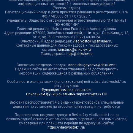
информационных технологий и массовых коммуникаций
(Роскомнадзор).
Регистрационный номер и дата принятия решения о регистрации: ЭЛ №
ФС 77-85603 от 17.07.2023 г.
Учредитель: Общество с ограниченной ответственностью "ИНТЕРНЕТ
ТЕХНОЛОГИИ"
Главный редактор: Шайтанова Екатерина Александровна
Адрес редакции: 672000, Забайкальский край, г. Чита, ул. Балябина, д. 13,
эт. 6, оф. 608, телефон 8 (3022) 40-08-24
Электронный адрес редакции:
vladivostok1@shkulev.ru
Контактные данные для Роскомнадзора и государственных
органов:
juristnsk@shkulev.ru
Техподдержка:
help@shkulev.ru
Связаться с отделом продаж:
anna.chugaynova@shkulev.ru
Редакция сайта не несет ответственности за достоверность
информации, содержащейся в рекламных объявлениях.
Особенности эксплуатации (использования) веб-сайта vladivostok1.ru
регулируются:
Руководством пользователя
Описанием функциональных характеристик ПО
Веб-сайт распространяется в виде интернет-сервиса, специальные
действия по установке на стороне пользователя не требуются
Пользователь получает доступ к Веб-сайту vladivostok1.ru на
безвозмездной основе с использованием персонального компьютера,
смартфона или планшета перейдя по адресу Веб-сайта:
https://vladivostok1.ru/