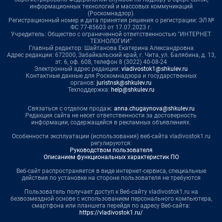
информационных технологий и массовых коммуникаций
(Роскомнадзор).
Регистрационный номер и дата принятия решения о регистрации: ЭЛ №
ФС 77-85603 от 17.07.2023 г.
Учредитель: Общество с ограниченной ответственностью "ИНТЕРНЕТ
ТЕХНОЛОГИИ"
Главный редактор: Шайтанова Екатерина Александровна
Адрес редакции: 672000, Забайкальский край, г. Чита, ул. Балябина, д. 13,
эт. 6, оф. 608, телефон 8 (3022) 40-08-24
Электронный адрес редакции:
vladivostok1@shkulev.ru
Контактные данные для Роскомнадзора и государственных
органов:
juristnsk@shkulev.ru
Техподдержка:
help@shkulev.ru
Связаться с отделом продаж:
anna.chugaynova@shkulev.ru
Редакция сайта не несет ответственности за достоверность
информации, содержащейся в рекламных объявлениях.
Особенности эксплуатации (использования) веб-сайта vladivostok1.ru
регулируются:
Руководством пользователя
Описанием функциональных характеристик ПО
Веб-сайт распространяется в виде интернет-сервиса, специальные
действия по установке на стороне пользователя не требуются
Пользователь получает доступ к Веб-сайту vladivostok1.ru на
безвозмездной основе с использованием персонального компьютера,
смартфона или планшета перейдя по адресу Веб-сайта:
https://vladivostok1.ru/