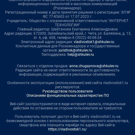
информационных технологий и массовых коммуникаций
(Роскомнадзор).
Регистрационный номер и дата принятия решения о регистрации: ЭЛ №
ФС 77-85603 от 17.07.2023 г.
Учредитель: Общество с ограниченной ответственностью "ИНТЕРНЕТ
ТЕХНОЛОГИИ"
Главный редактор: Шайтанова Екатерина Александровна
Адрес редакции: 672000, Забайкальский край, г. Чита, ул. Балябина, д. 13,
эт. 6, оф. 608, телефон 8 (3022) 40-08-24
Электронный адрес редакции:
vladivostok1@shkulev.ru
Контактные данные для Роскомнадзора и государственных
органов:
juristnsk@shkulev.ru
Техподдержка:
help@shkulev.ru
Связаться с отделом продаж:
anna.chugaynova@shkulev.ru
Редакция сайта не несет ответственности за достоверность
информации, содержащейся в рекламных объявлениях.
Особенности эксплуатации (использования) веб-сайта vladivostok1.ru
регулируются:
Руководством пользователя
Описанием функциональных характеристик ПО
Веб-сайт распространяется в виде интернет-сервиса, специальные
действия по установке на стороне пользователя не требуются
Пользователь получает доступ к Веб-сайту vladivostok1.ru на
безвозмездной основе с использованием персонального компьютера,
смартфона или планшета перейдя по адресу Веб-сайта:
https://vladivostok1.ru/