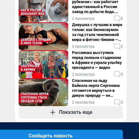
рубежом»: как работает
единственный в России
завод по добыче йода.
Видео
2 просмотра
0
Девушка с лучшим в мире
телом: как бизнесвумен
за год стала чемпионкой
мира в фитнес-бикини —
видео
3 просмотра
0
Россиянка выступила
перед полным стадионом
в Африке и украла улыбку
президента — видео
2 просмотра
0
Спасенная на льду
Байкала нерпа Сергеевна
готовится вернуться в
дикую природу — ее
видеоистория
2 просмотра
0
Показать еще
Сообщить новость