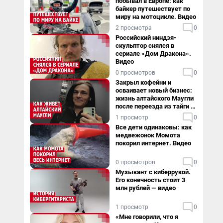
побывал в Европе: как
байкер путешествует по
миру на мотоцикле. Видео
2 просмотра
0
Российский ниндзя-
скульптор снялся в
сериале «Дом Дракона».
Видео
0 просмотров
0
Закрыл кофейни и
осваивает новый бизнес:
жизнь алтайского Маугли
после переезда из тайги в
столицу
1 просмотр
0
Все дети одинаковы: как
медвежонок Момота
покорил интернет. Видео
0 просмотров
0
Музыкант с киберрукой.
Его конечность стоит 3
млн рублей — видео
1 просмотр
0
«Мне говорили, что я