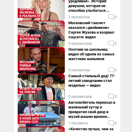
уродливая». История
девушки, которая не
способна улыбаться.
Видео
2 просмотра
0
Московский таксист
оказался «двойником»
Сергея Жукова и взорвал
соцсети: видео
0 просмотров
0
Охотник на школьниц:
видео об одном из самых
жестоких маньяков
3 просмотра
0
Самый стильный дед! 77-
летний заводчанин стал
моделью — видео
0 просмотров
0
Автолюбитель переехал в
маленький хутор и
превратил свой двор в
музей машин времен
СССР. Видео
1 просмотр
0
«Качество лучше, чем за