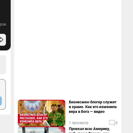
ров
Бизнесмен-блогер служит
в храме. Как его изменила
вера в Бога — видео
1 просмотр
0
Проехал всю Америку,