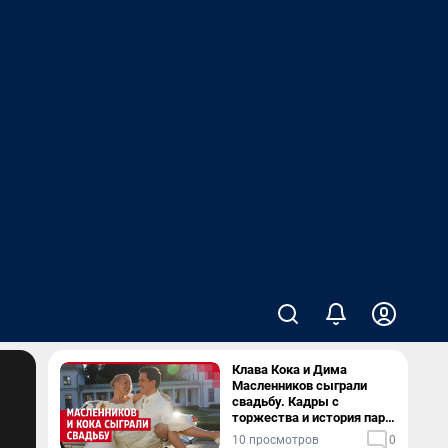
Клава Кока и Дима
Масленников сыграли
свадьбу. Кадры с
торжества и история пары
— в видео
10 просмотров
0