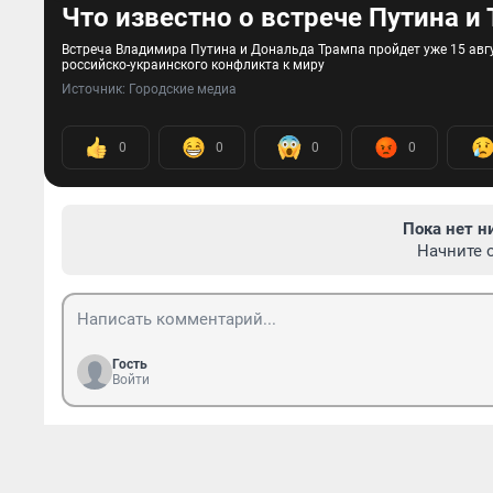
Что известно о встрече Путина и
Встреча Владимира Путина и Дональда Трампа пройдет уже 15 авгу
российско-украинского конфликта к миру
Источник: 
Городские медиа
0
0
0
0
Пока нет н
Начните 
Гость
Войти