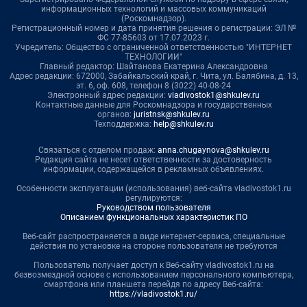
информационных технологий и массовых коммуникаций
(Роскомнадзор).
Регистрационный номер и дата принятия решения о регистрации: ЭЛ №
ФС 77-85603 от 17.07.2023 г.
Учредитель: Общество с ограниченной ответственностью "ИНТЕРНЕТ
ТЕХНОЛОГИИ"
Главный редактор: Шайтанова Екатерина Александровна
Адрес редакции: 672000, Забайкальский край, г. Чита, ул. Балябина, д. 13,
эт. 6, оф. 608, телефон 8 (3022) 40-08-24
Электронный адрес редакции:
vladivostok1@shkulev.ru
Контактные данные для Роскомнадзора и государственных
органов:
juristnsk@shkulev.ru
Техподдержка:
help@shkulev.ru
Связаться с отделом продаж:
anna.chugaynova@shkulev.ru
Редакция сайта не несет ответственности за достоверность
информации, содержащейся в рекламных объявлениях.
Особенности эксплуатации (использования) веб-сайта vladivostok1.ru
регулируются:
Руководством пользователя
Описанием функциональных характеристик ПО
Веб-сайт распространяется в виде интернет-сервиса, специальные
действия по установке на стороне пользователя не требуются
Пользователь получает доступ к Веб-сайту vladivostok1.ru на
безвозмездной основе с использованием персонального компьютера,
смартфона или планшета перейдя по адресу Веб-сайта:
https://vladivostok1.ru/