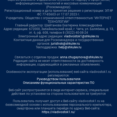
информационных технологий и массовых коммуникаций
(Роскомнадзор).
Регистрационный номер и дата принятия решения о регистрации: ЭЛ №
ФС 77-85603 от 17.07.2023 г.
Учредитель: Общество с ограниченной ответственностью "ИНТЕРНЕТ
ТЕХНОЛОГИИ"
Главный редактор: Шайтанова Екатерина Александровна
Адрес редакции: 672000, Забайкальский край, г. Чита, ул. Балябина, д. 13,
эт. 6, оф. 608, телефон 8 (3022) 40-08-24
Электронный адрес редакции:
vladivostok1@shkulev.ru
Контактные данные для Роскомнадзора и государственных
органов:
juristnsk@shkulev.ru
Техподдержка:
help@shkulev.ru
Связаться с отделом продаж:
anna.chugaynova@shkulev.ru
Редакция сайта не несет ответственности за достоверность
информации, содержащейся в рекламных объявлениях.
Особенности эксплуатации (использования) веб-сайта vladivostok1.ru
регулируются:
Руководством пользователя
Описанием функциональных характеристик ПО
Веб-сайт распространяется в виде интернет-сервиса, специальные
действия по установке на стороне пользователя не требуются
Пользователь получает доступ к Веб-сайту vladivostok1.ru на
безвозмездной основе с использованием персонального компьютера,
смартфона или планшета перейдя по адресу Веб-сайта:
https://vladivostok1.ru/