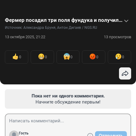
Фермер посадил три поля фундука и получил первый урожай — он мечтает делать свою «Нутеллу». Видео
Источник: 
Александра Бруня, Антон Дигаев / NGS.RU
13 октября 2025, 21:22
13 просмотров
0
0
0
0
0
Пока нет ни одного комментария.
Начните обсуждение первым!
Гость
Отправить