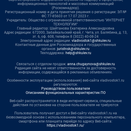
информационных технологий и массовых коммуникаций
(Роскомнадзор).
Регистрационный номер и дата принятия решения о регистрации: ЭЛ №
ФС 77-85603 от 17.07.2023 г.
Учредитель: Общество с ограниченной ответственностью "ИНТЕРНЕТ
ТЕХНОЛОГИИ"
Главный редактор: Шайтанова Екатерина Александровна
Адрес редакции: 672000, Забайкальский край, г. Чита, ул. Балябина, д. 13,
эт. 6, оф. 608, телефон 8 (3022) 40-08-24
Электронный адрес редакции:
vladivostok1@shkulev.ru
Контактные данные для Роскомнадзора и государственных
органов:
juristnsk@shkulev.ru
Техподдержка:
help@shkulev.ru
Связаться с отделом продаж:
anna.chugaynova@shkulev.ru
Редакция сайта не несет ответственности за достоверность
информации, содержащейся в рекламных объявлениях.
Особенности эксплуатации (использования) веб-сайта vladivostok1.ru
регулируются:
Руководством пользователя
Описанием функциональных характеристик ПО
Веб-сайт распространяется в виде интернет-сервиса, специальные
действия по установке на стороне пользователя не требуются
Пользователь получает доступ к Веб-сайту vladivostok1.ru на
безвозмездной основе с использованием персонального компьютера,
смартфона или планшета перейдя по адресу Веб-сайта:
https://vladivostok1.ru/